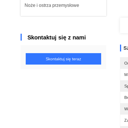
Noże i ostrza przemysłowe
Skontaktuj się z nami
S
Skontaktuj się teraz
O
M
S
B
W
Z