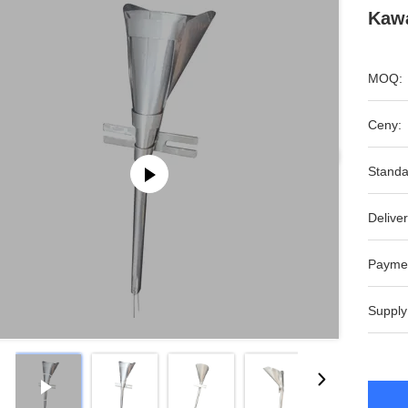
Kawą
MOQ:
Ceny:
Standa
Deliver
Payme
Supply