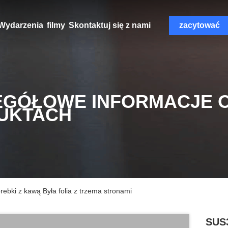
Wydarzenia
filmy
Skontaktuj się z nami
zacytować
EGÓŁOWE INFORMACJE 
UKTACH
ebki z kawą Była folia z trzema stronami
SUS3