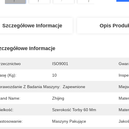
Szczegółowe Informacje
Opis Produ
zczegółowe Informacje
rzecznictwo
ISO9001
Gwara
asę (kg):
10
Inspe
prawozdanie Z Badania Maszyny:
Zapewnione
Miejs
rand Name:
Zhijing
Mater
ielkość:
Szerokość Torby 60 Mm
Mater
astosowanie:
Maszyny Pakujące
Jakoś