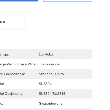
ktu
ncja:
1,5 Roku
kcja Wychodząca Wideo:
Zapewnione
ce Pochodzenia:
Szanghaj, Chiny
iał:
SUS304
iał Opcjonalny:
SUS304/SUS316
ć:
Gwarantowane