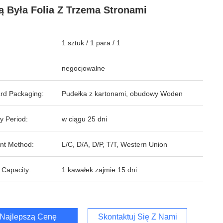
 Była Folia Z Trzema Stronami
1 sztuk / 1 para / 1
negocjowalne
rd Packaging:
Pudełka z kartonami, obudowy Woden
y Period:
w ciągu 25 dni
nt Method:
L/C, D/A, D/P, T/T, Western Union
 Capacity:
1 kawałek zajmie 15 dni
Najlepszą Cenę
Skontaktuj Się Z Nami