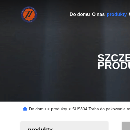
Do domu
O nas
produkty
SZCZ
PROD
Do domu
>
produkty
>
SUS304 Torba do pakowania tor
produkty