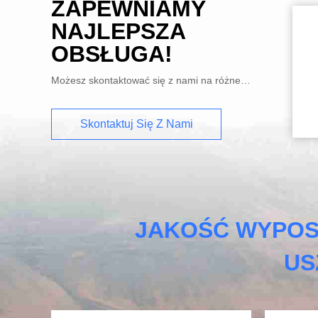
ZAPEWNIAMY
NAJLEPSZA
OBSŁUGA!
Możesz skontaktować się z nami na różne sposoby
Skontaktuj Się Z Nami
JAKOŚĆ WYPOS
US