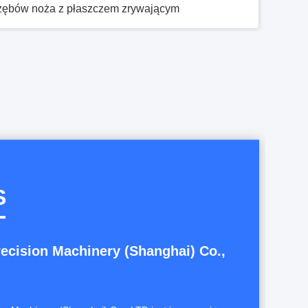
Nowy noż z nożami maszynowymi do papieru falistego Noż z nożami do cięcia
Nowa maszyna do pakowania walcowanych pierścieni z ostrzami żelaznymi z wysoką wydajnością
Super Twardość SUS 440A Łopaty do uszczelniania kubków do maszyny do napełniania i uszczelniania kubków z wodą
Nowe ostrze do cięcia papieru i tkaniny na gilotyny dla zakładów produkcyjnych i przemysłu maszyn papierniczych
S
recision Machinery (Shanghai) Co.,