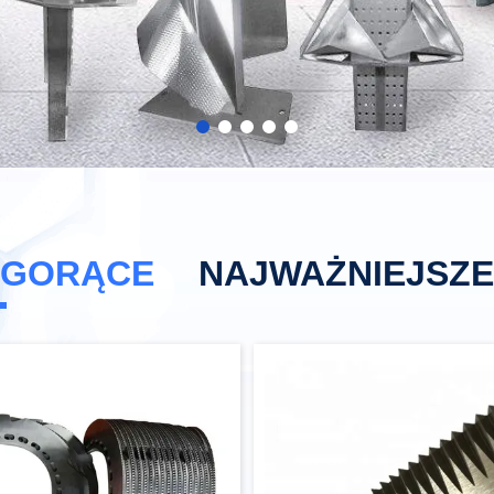
 GORĄCE
NAJWAŻNIEJSZ
a pracy
Włóczniki do opakowań 