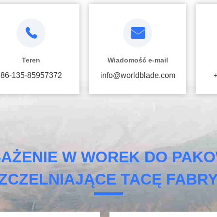
Teren
Wiadomość e-mail
86-135-85957372
info@worldblade.com
AŻENIE W WOREK DO PAKOW
ZCZELNIAJĄCE TACĘ FABR