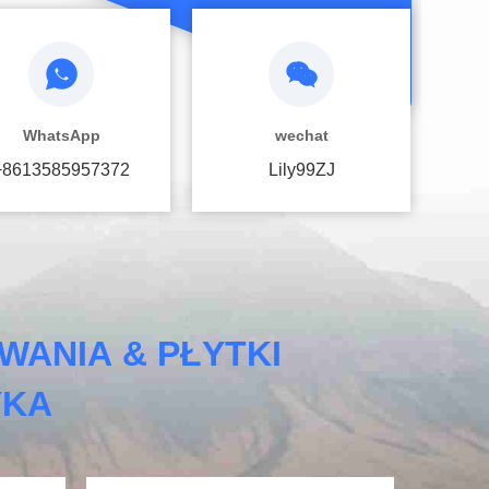
WhatsApp
wechat
+8613585957372
Lily99ZJ
ANIA & PŁYTKI
YKA