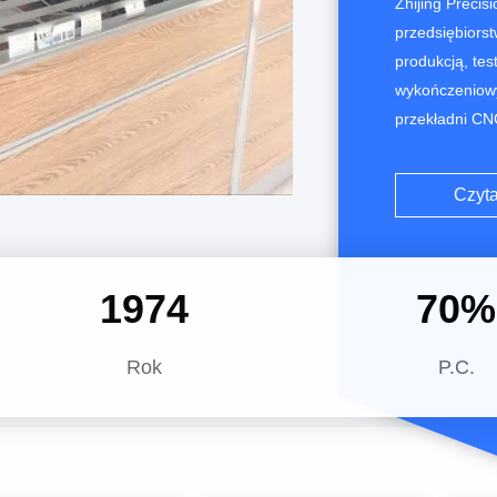
Zhijing Precis
przedsiębiors
produkcją, te
wykończeniowy,
przekładni CNC
maszyn do cię
tylko dostarcz
Czyta
dostarczyć róż
2015
70
%
Rok
P.C.