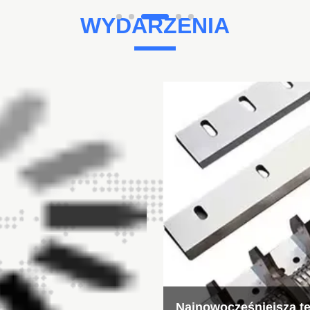
WYDARZENIA
a
Zhijing Precis