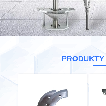
PRODUKTY
Impulsowy uszczelniacz ciepła Temperatur
Maszyna do tnienia papieru