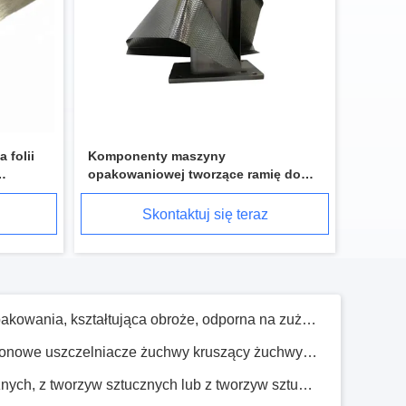
Nowy noż z nożami maszynowymi do papieru falistego Noż z nożami do cięcia
Nowa maszyna do pakowania walcowanych pierścieni z ostrzami żelaznymi z wysoką wydajnością
Super Twardość SUS 440A Łopaty do uszczelniania kubków do maszyny do napełniania i uszczelniania kubków z wodą
 folii
Komponenty maszyny
Nowe ostrze do cięcia papieru i tkaniny na gilotyny dla zakładów produkcyjnych i przemysłu maszyn papierniczych
opakowaniowej tworzące ramię do
Efektywna maszyna do pakowania, kształtująca obroże, odporna na zużycie, ze stali nierdzewnej 304
opakowania
Skontaktuj się teraz
Najlepsza cena Nowe pionowe uszczelniacze żuchwy kruszący żuchwy zaciski czukowe dla przemysłu maszynowego pakowania
Wyroby z tworzyw sztucznych, z tworzyw sztucznych lub z tworzyw sztucznych
zębów noża z płaszczem zrywającym
i maszyny
Nowa kondycja, kawa, mały worek, kwadratowa rurka, poprzedni kołnierz do opakowań do hamburgerów