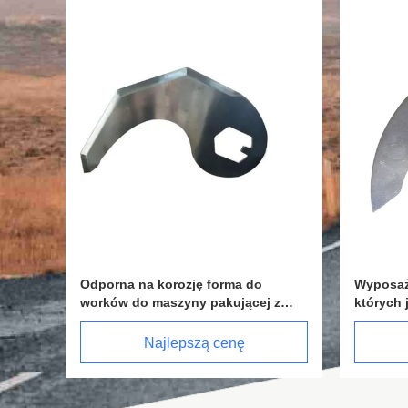
korozję forma do
Wyposażenie w opakowania, w
maszyny pakującej z
których jest używane urządzenie
zerokości worka 50 mm-
pakowania, które jest odporne n
worzeniem worków
korozję
ajlepszą cenę
Najlepszą cenę
ych