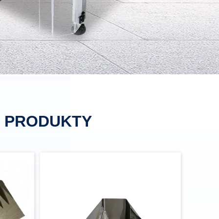
E PRODUKTY
i maszyny
Nowa kondycja, kawa, mały worek, kwadratowa rurka, poprzedni kołnierz do opakowań do hamburgerów