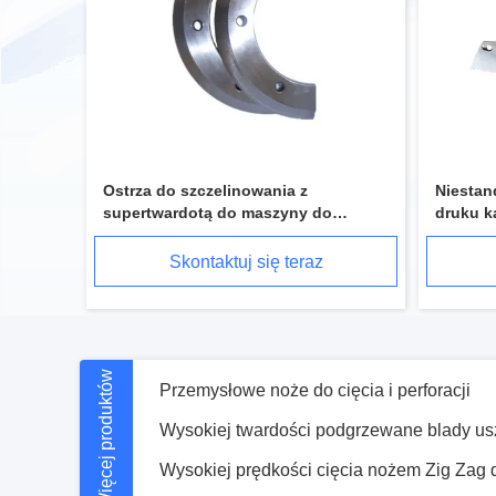
Noży do różnych branż w nowym stanie
Ostrza do szczelinowania z
Niestan
supertwardotą do maszyny do
druku 
Przemysłowe noże do cięcia i perforacji
szczelinowania kartonu falistego
Skontaktuj się teraz
Więcej produktów
Impulsowy uszczelniacz ciepła Temperatur
Maszyna do tnienia papieru