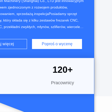
ion Machinery (Shanghai) Co., LTD jest innowacyjnym
twem zjednoczonym z rozwojem produktów,
stowaniem, sprzedażą.inspekcjaPosiadamy sprzęt
 który składa się z kilku zestawów frezarek CNC,
, przekładni zwykłych, młynów, szlifierów, wiercelek,
cia drutu elektrodowego, EDM. Jesteśmy w stanie nie
yć klientom wysokiej jakości produkty, ale również
j więcej
Poproś o wycenę
norodne wysokiej jakości produkty niestandardo...
120
+
Pracownicy