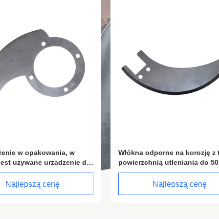
Włókna odporne na korozję z twardą
Twarda utl
 do
powierzchnią utleniania do 50 mm-
formy wor
a
200 mm szerokości worka w
worków kw
maszynach pakowych
kompatybil
Najlepszą cenę
od 50 mm 