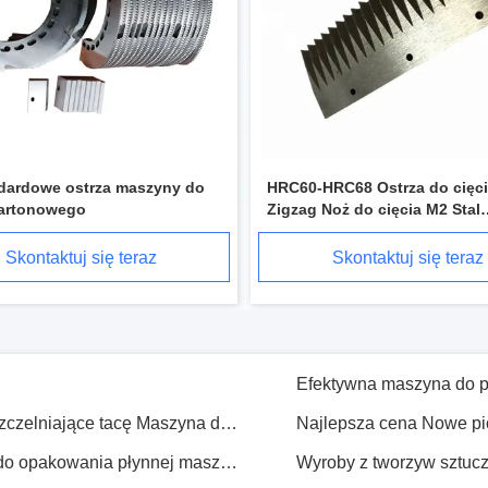
Nowoczesna szczelina uszczelniająca do maszyn do pakowania do części maszyn do pakowania
Nowe zamówienie na zamówienie Maszyny do pakowania walizek Były film 50 mm Akceptowany
dardowe ostrza maszyny do
Wysokiej jakości, nowego stanu, maszyny do pakowania z płaszczykiem poziomym, części do pieczętowania żuchwy
HRC60-HRC68 Ostrza do cięcia
kartonowego
Zigzag Noż do cięcia M2 Stal
wysokiej prędkości
Skontaktuj się teraz
Skontaktuj się teraz
Wysokiej twardości podgrzewane blady uszczelniające tacę Maszyna do pakowania blada do cięcia 62-65HRC
Wysokiej prędkości cięcia nożem Zig Zag do opakowania płynnej maszyny do różnych gałęzi przemysłu
Mleko, kawa, proszek, worek, dawna część do urządzeń do pakowania napojów
Maszyny do pakowania 
a pracy
Włóczniki do opakowań 