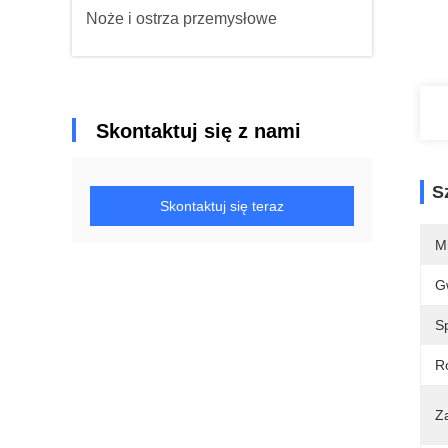
Noże i ostrza przemysłowe
Skontaktuj się z nami
S
Skontaktuj się teraz
M
G
S
R
Z