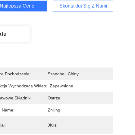
Najlepszą Cenę
Skontaktuj Się Z Nami
ktu
ce Pochodzenia:
Szanghaj, Chiny
kcja Wychodząca Wideo:
Zapewnione
awowe Składniki:
Ostrze
d Name:
Zhijing
iał:
9Krsi