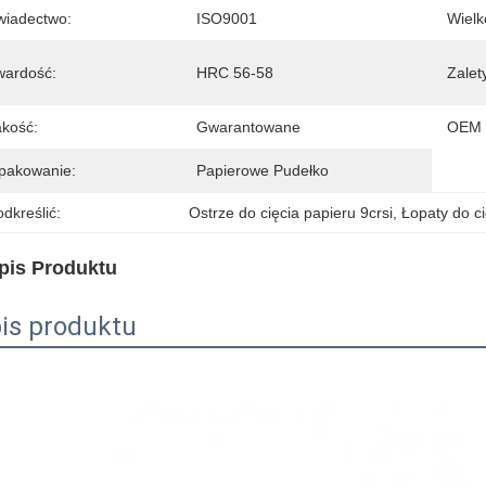
wiadectwo:
ISO9001
Wielk
wardość:
HRC 56-58
Zalet
akość:
Gwarantowane
OEM 
pakowanie:
Papierowe Pudełko
dkreślić:
Ostrze do cięcia papieru 9crsi
, 
Łopaty do ci
pis Produktu
is produktu