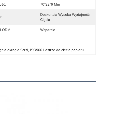
ość:
70*22*6 Mm
Doskonała Wysoka Wydajność 
y:
Cięcia
I ODM:
Wsparcie
ęcia okrągłe 9crsi
, 
ISO9001 ostrze do cięcia papieru