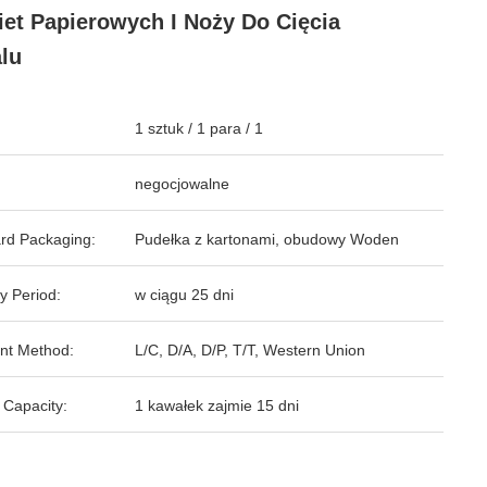
iet Papierowych I Noży Do Cięcia
lu
1 sztuk / 1 para / 1
negocjowalne
rd Packaging:
Pudełka z kartonami, obudowy Woden
y Period:
w ciągu 25 dni
nt Method:
L/C, D/A, D/P, T/T, Western Union
 Capacity:
1 kawałek zajmie 15 dni