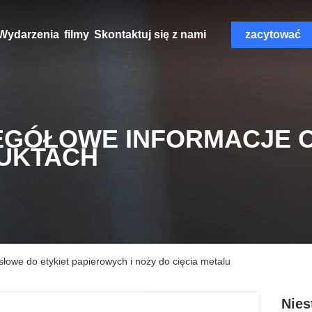
Wydarzenia
filmy
Skontaktuj się z nami
zacytować
EGÓŁOWE INFORMACJE 
UKTACH
owe do etykiet papierowych i noży do cięcia metalu
Nies