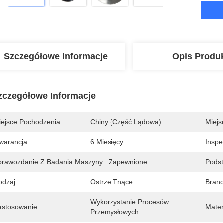
Szczegółowe Informacje
Opis Produ
zczegółowe Informacje
iejsce Pochodzenia
Chiny (część Lądowa)
Miejs
warancja:
6 Miesięcy
Inspe
prawozdanie Z Badania Maszyny:
Zapewnione
Podst
odzaj:
Ostrze Tnące
Bran
Wykorzystanie Procesów 
astosowanie:
Mater
Przemysłowych