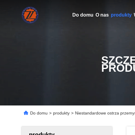
Do domu
O nas
produkty
SZCZ
PROD
Do domu
>
produkty
>
Niestandardowe ostrza przemysł
produkty