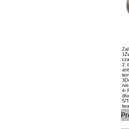
Zal
1Zw
cza
2. 
ant
ter
3Do
nie
4- 
dłu
5/T
twa
Pr