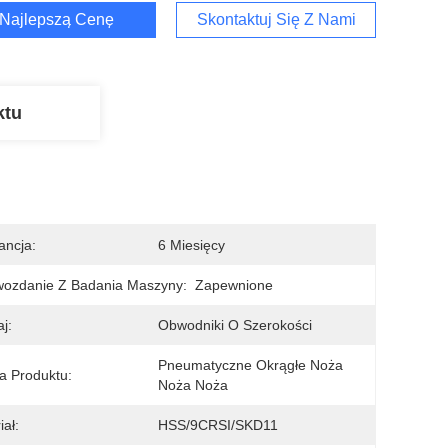
Najlepszą Cenę
Skontaktuj Się Z Nami
ktu
ncja:
6 Miesięcy
ozdanie Z Badania Maszyny:
Zapewnione
j:
Obwodniki O Szerokości
Pneumatyczne Okrągłe Noża 
 Produktu:
Noża Noża
iał:
HSS/9CRSI/SKD11