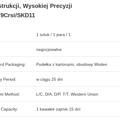
trukcji, Wysokiej Precyzji
9Crsi/SKD11
1 sztuk / 1 para / 1
negocjowalne
rd Packaging:
Pudełka z kartonami, obudowy Woden
y Period:
w ciągu 25 dni
nt Method:
L/C, D/A, D/P, T/T, Western Union
 Capacity:
1 kawałek zajmie 15 dni