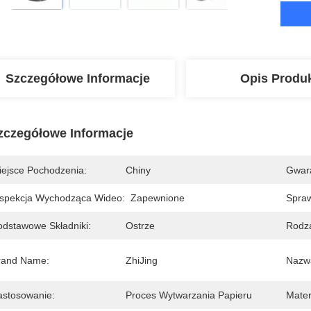
Szczegółowe Informacje
Opis Produ
zczegółowe Informacje
iejsce Pochodzenia:
Chiny
Gwara
nspekcja Wychodząca Wideo:
Zapewnione
Spraw
odstawowe Składniki:
Ostrze
Rodza
rand Name:
ZhiJing
Nazwa
astosowanie:
Proces Wytwarzania Papieru
Mater