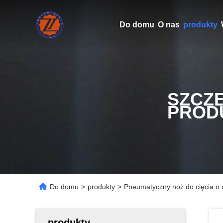
Do domu
O nas
produkty
SZCZ
PROD
Do domu
>
produkty
>
Pneumatyczny noż do cięcia o o
produkty