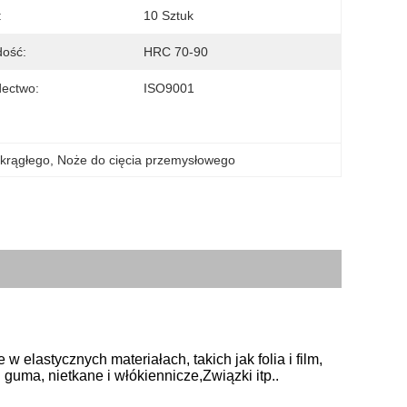
:
10 Sztuk
dość:
HRC 70-90
ectwo:
ISO9001
okrągłego
, 
Noże do cięcia przemysłowego
astycznych materiałach, takich jak folia i film, 
i guma, nietkane i włókiennicze,Związki itp..