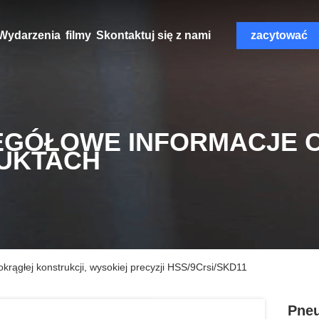
Wydarzenia
filmy
Skontaktuj się z nami
zacytować
EGÓŁOWE INFORMACJE 
UKTACH
krągłej konstrukcji, wysokiej precyzji HSS/9Crsi/SKD11
Pneu