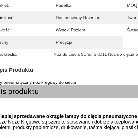
kiet:
Pudełka
MOQ
ielkość:
Dostosowany Rozmiar
Twar
akość:
Wysoki Poziom
Świad
echy:
Precyzja
dkreślić:
Noż do cięcia 9Crsi
, 
SKD11 Noż do cięcia 
pis Produktu
y pneumatyczny noż kręgowy do cięcia
is produktu
jlepiej sprzedawane okrągłe lampy do cięcia pneumatyczne
ze Noże Kręgowe są szeroko stosowane i dobrze akceptowane w el
ierni, produkty papiernicze, drukowanie, taśma klejąca, plastik 