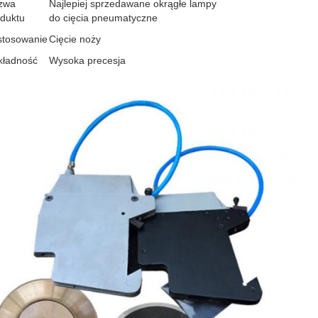
zwa
Najlepiej sprzedawane okrągłe lampy
duktu
do cięcia pneumatyczne
stosowanie
Cięcie noży
kładność
Wysoka precesja