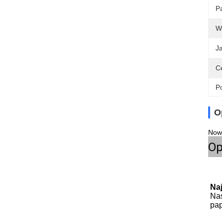
Pa
W
J
C
Po
O
Now
Op
Na
Nas
pap