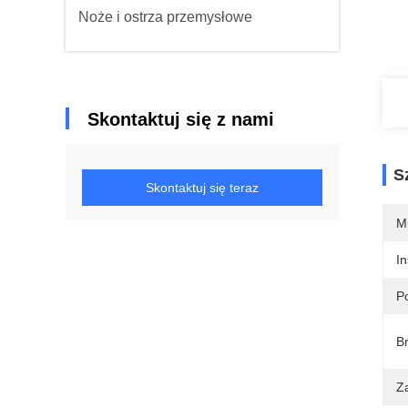
Noże i ostrza przemysłowe
Skontaktuj się z nami
S
Skontaktuj się teraz
M
I
P
B
Z