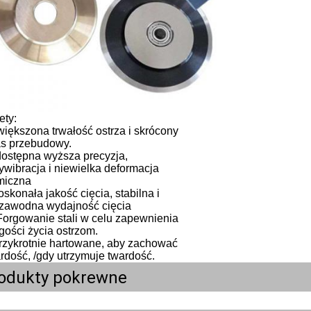
ety:
iększona trwałość ostrza i skrócony
s przebudowy.
dostępna wyższa precyzja,
ywibracja i niewielka deformacja
miczna
skonała jakość cięcia, stabilna i
zawodna wydajność cięcia
Forgowanie stali w celu zapewnienia
gości życia ostrzom.
rzykrotnie hartowane, aby zachować
rdość, /gdy utrzymuje twardość.
odukty pokrewne