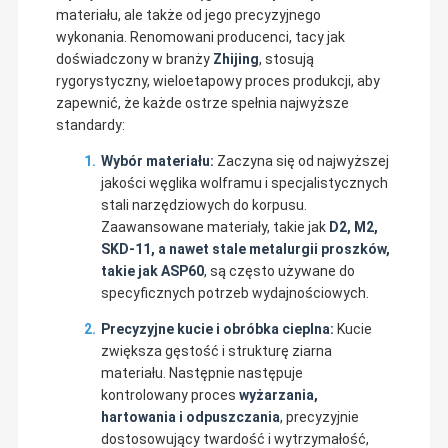
materiału, ale także od jego precyzyjnego
wykonania. Renomowani producenci, tacy jak
doświadczony w branży
Zhijing
, stosują
rygorystyczny, wieloetapowy proces produkcji, aby
zapewnić, że każde ostrze spełnia najwyższe
standardy:
Wybór materiału:
Zaczyna się od najwyższej
jakości węglika wolframu i specjalistycznych
stali narzędziowych do korpusu.
Zaawansowane materiały, takie jak
D2, M2,
SKD-11, a nawet stale metalurgii proszków,
takie jak ASP60
, są często używane do
specyficznych potrzeb wydajnościowych.
Precyzyjne kucie i obróbka cieplna:
Kucie
Zhijing Precision Machinery (Shanghai) Co., LTD jest
zwiększa gęstość i strukturę ziarna
innowacyjnym przedsiębiorstwem zjednoczonym z rozwojem
materiału. Następnie następuje
produktów, produkcją, testowaniem,
Dom
Produkty
Filmy
O Nas
sprzedażą.inspekcjaPosiadamy sprzęt wykończeniowy, który
kontrolowany proces
wyżarzania,
składa się z kilku zestawów frezarek CNC, przekładni CNC,
przekładni zwykłych, młynów, szlifierów, wiercelek, maszyn do
hartowania i odpuszczania
, precyzyjnie
cięcia drutu elektrodowego, EDM.
dostosowujący twardość i wytrzymałość,