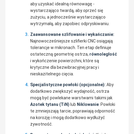
Jesteśmy w stanie nie tylko dostarczyć klientom wysokiej
aby uzyskać idealną równowagę -
jakości produkty, ale również dostarczyć różnorodne wysokiej
wystarczająco twardą, aby oprzeć się
jakości produkty niestandardowe zgodnie z żądaniem
klienta.rozsądna cena i doskonała obsługa posprzedażnaNasze
zużyciu, a jednocześnie wystarczająco
Wycieczka
Kontrola
Skontaktuj
Aktualności
produkty nie tylko zajmują teraz duży rynek w kraju, ale również
Po Fabryce
Jakości
Się Z Nami
wytrzymałą, aby zapobiec odpryskiwaniu.
z powodzeniem eksportowane do Europy, Ameryki i Azji
Południowo-Wschodniej.
Zaawansowane szlifowanie i wykańczanie:
Mamy nadzieję na współpracę z większą liczbą przyjaciół na
całym świecie.
Najnowocześniejsze szlifierki CNC osiągają
tolerancje w mikronach. Ten etap definiuje
ostateczną geometrię ostrza,
równoległość
Wszystkie
i wykończenie powierzchni, które są
Przypadki
krytyczne dla bezwibracyjnej pracy i
nieskazitelnego cięcia.
Wyposażenie w worek do pakowania
Specjalistyczne powłoki (opcjonalne):
Aby
Płytki uszczelniające tacę
dodatkowo zwiększyć wydajność, ostrza
mogą być powlekane warstwami takimi jak
Ołówek do formowania maszyny do pakowania
Azotek tytanu (TiN)
lub
Niklowanie
. Powłoki
te zmniejszają tarcie, poprawiają odporność
Ostrze maszyny pakującej
na korozję i mogą dodatkowo wydłużyć
żywotność.
Szczelina maszyny do uszczelniania opakowań