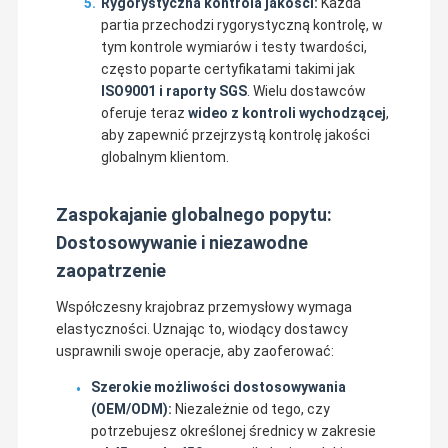
Rygorystyczna kontrola jakości:
Każda
Łopaty do maszyn do papieru
partia przechodzi rygorystyczną kontrolę, w
tym kontrole wymiarów i testy twardości,
Ostrzy do cięcia okrągłych
często poparte certyfikatami takimi jak
ISO9001 i raporty SGS
. Wielu dostawców
Włókna z węglanu wolframu
oferuje teraz
wideo z kontroli wychodzącej
,
aby zapewnić przejrzystą kontrolę jakości
Płyty do szredników z tworzyw sztucznych
globalnym klientom.
Ostrza do cięcia na zamówienie
Zaspokajanie globalnego popytu:
Noże i ostrza przemysłowe
Dostosowywanie i niezawodne
zaopatrzenie
Współczesny krajobraz przemysłowy wymaga
elastyczności. Uznając to, wiodący dostawcy
usprawnili swoje operacje, aby zaoferować:
Szerokie możliwości dostosowywania
(OEM/ODM):
Niezależnie od tego, czy
potrzebujesz określonej średnicy w zakresie