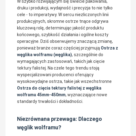
W szybko rozwijającym się świecie pakowania,
druku i produkcji, wydajność i precyzja to nie tylko
cele - to imperatywy. W sercu niezliczonych linii
produkcyjnych, skromne ostrze tnące odgrywa
kluczową rolę, determinując jakość produktu
końcowego, szybkość działania i ogólne koszty
operacyjne. Dziś obserwujemy znaczącą zmianę,
ponieważ branże coraz częściej przyjmują
Ostrza z
węglika wolframu (węglika)
, szczególnie do
wymagających zastosowań, takich jak cięcie
tektury falistej. Na czele tego trendu stoją
wyspecjalizowani producenci oferujący
wysokowydajne ostrza, takie jak wszechstronne
Ostrza do cięcia tektury falistej z węglika
wolframu 45mm-450mm
, wyznaczające nowe
standardy trwałości i dokładności.
Niezrównana przewaga: Dlaczego
węglik wolframu?