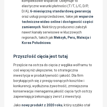
kompleksowe wsparcie. Obejmuje to
elastyczne warunki płatności (T/T, L/C, D/P,
D/A),
6-miesięczną standardową gwarancję
oraz usługi posprzedażowe, takie jak
wsparcie
techniczne wideo online i dostępność części
zamiennych
. Niektórzy producenci założyli
nawet kanały serwisowe w kluczowych
regionach, takich jak
Meksyk, Peru, Malezja i
Korea Południowa
.
Przyszłość cięcia jest tutaj
Przejście na ostrza do cięcia z węglika wolframu to
coś więcej niż ulepszenie; to strategiczna
inwestycja w produktywność i jakość. Dla firm
borykających się z presją rosnących kosztów i
konkurencji, wydłużona żywotność, zmniejszona
konserwacja i nienaganna jakość cięcia tych ostrzy
zapewniają przekonujący zwrot z inwestycji.
Jako
nowy produkt z 2020 roku
, który szybko stał