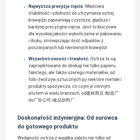
Najwyższa precyzja cięcia:
Właściwa
stabilność i zdolność do utrzymania ostrej
krawędzi zapewniają czystsze, gładsze i
bardziej precyzyjne cięcia. Jest to kluczowe
dla wysokiej jakości wykończenia w pakowaniu
i druku, zmniejszając ilość odpadów z
poszarpanych lub nierównych krawędzi.
Wszechstronność i trwałość:
Ostrza te są
zaprojektowane do obsługi nie tylko papieru
falistego, ale także szeregu materiałów, od
folii i tworzyw sztucznych po niektóre metale i
produkty spożywcze, co czyni je cennym
atutem w wielu branżach, od建材商店 i制造厂
do广告公司 i食品饮料厂.
Doskonałość inżynieryjna: Od surowca
do gotowego produktu
Wydajność ostrza z węglika zależy nie tylko od