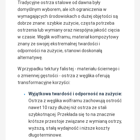
Tradycyjne ostrza stalowe od dawna były
domyślnym wyborem, ale ich ograniczenia w
wymagających środowiskach o dużej objętości są
dobrze znane: szybkie zużycie, częsta potrzeba
ostrzenia lub wymiany oraz niespójna jakość cięcia
w czasie. Węglik wolframu, materiał kompozytowy
znany ze swojej ekstremalnej twardości i
odporności na zużycie, stanowi doskonałą
alternatywę.
W przypadku tektury falistej - materiału ściernego i
o zmiennej gęstości - ostrza z węglika oferują
transformacyjne korzyści:
Wyjątkowa twardość i odporność na zużycie:
Ostrza z węglika wolframu zachowują ostrość
nawet 10 razy dłużej niż ostrza ze stali
szybkotnącej. Przekłada się to na znacznie
krótsze przestoje związane z wymianą ostrzy,
wyższą, stałą wydajność i niższe koszty
długoterminowe.