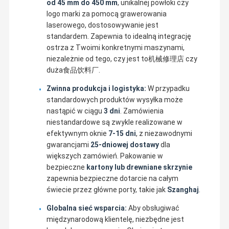
od 45 mm do 450 mm
, unikalnej powłoki czy
logo marki za pomocą grawerowania
laserowego, dostosowywanie jest
standardem. Zapewnia to idealną integrację
ostrza z Twoimi konkretnymi maszynami,
niezależnie od tego, czy jest to机械修理店 czy
duża食品饮料厂.
Zwinna produkcja i logistyka:
W przypadku
standardowych produktów wysyłka może
nastąpić w ciągu
3 dni
. Zamówienia
niestandardowe są zwykle realizowane w
efektywnym oknie
7-15 dni
, z niezawodnymi
gwarancjami
25-dniowej dostawy
dla
większych zamówień. Pakowanie w
bezpieczne
kartony lub drewniane skrzynie
zapewnia bezpieczne dotarcie na całym
świecie przez główne porty, takie jak
Szanghaj
.
Globalna sieć wsparcia:
Aby obsługiwać
międzynarodową klientelę, niezbędne jest