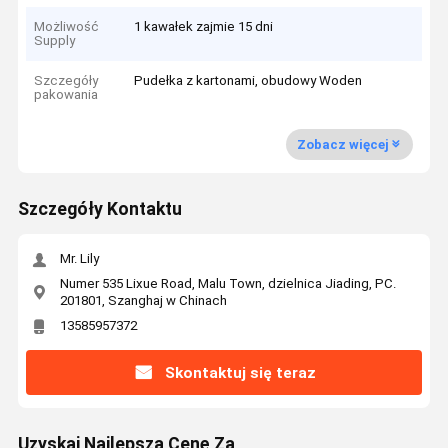
Możliwość
1 kawałek zajmie 15 dni
Supply
Szczegóły
Pudełka z kartonami, obudowy Woden
pakowania
Zobacz więcej
Szczegóły Kontaktu
Mr. Lily
Numer 535 Lixue Road, Malu Town, dzielnica Jiading, PC.
201801, Szanghaj w Chinach
13585957372
Skontaktuj się teraz
Uzyskaj Najlepszą Cenę Za