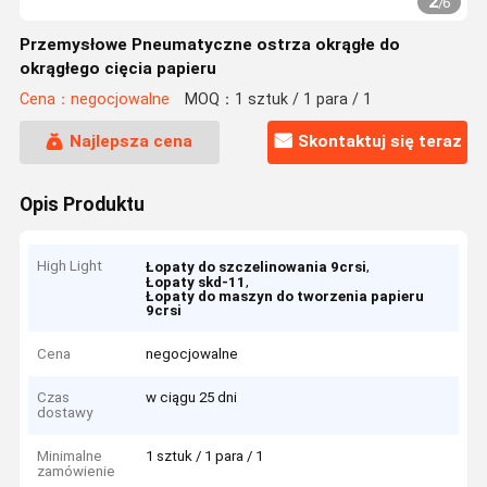
2
/
6
Przemysłowe Pneumatyczne ostrza okrągłe do
okrągłego cięcia papieru
Cena：negocjowalne
MOQ：1 sztuk / 1 para / 1
Najlepsza cena
Skontaktuj się teraz
Opis Produktu
High Light
,
Łopaty do szczelinowania 9crsi
,
Łopaty skd-11
Łopaty do maszyn do tworzenia papieru
9crsi
Cena
negocjowalne
Czas
w ciągu 25 dni
dostawy
Minimalne
1 sztuk / 1 para / 1
zamówienie