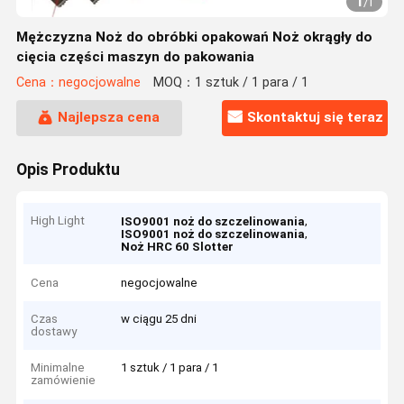
1
/
1
Mężczyzna Noż do obróbki opakowań Noż okrągły do
cięcia części maszyn do pakowania
Cena：negocjowalne
MOQ：1 sztuk / 1 para / 1
Najlepsza cena
Skontaktuj się teraz
Opis Produktu
High Light
,
ISO9001 noż do szczelinowania
,
ISO9001 noż do szczelinowania
Noż HRC 60 Slotter
Cena
negocjowalne
Czas
w ciągu 25 dni
dostawy
Minimalne
1 sztuk / 1 para / 1
zamówienie